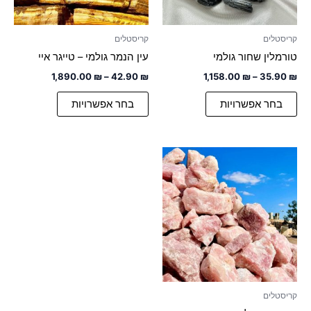
את
את
האפשרויות
האפשרויות
קריסטלים
קריסטלים
בעמוד
בעמוד
טורמלין שחור גולמי
עין הנמר גולמי – טייגר איי
המוצר
המוצר
1,890.00
₪
–
42.90
₪
1,158.00
₪
–
35.90
₪
בחר אפשרויות
בחר אפשרויות
טווח
למוצר
מחירים:
זה
יש
עד
מספר
סוגים.
ניתן
לבחור
את
האפשרויות
קריסטלים
בעמוד