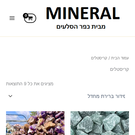
ילוג
תוכן
עמוד הבית
/ קריסטלים
קריסטלים
מציגים את כל ⁦9⁩ התוצאות
טווח
טווח
למוצר
למוצר
מחירים:
מחירים:
זה
זה
יש
עד
יש
עד