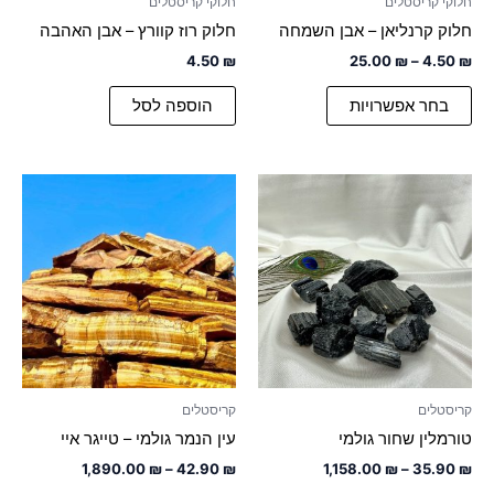
חלוקי קריסטלים
חלוקי קריסטלים
בעמוד
חלוק קרנליאן – אבן השמחה
חלוק רוז קוורץ – אבן האהבה
המוצר
4.50
₪
25.00
₪
–
4.50
₪
בחר אפשרויות
הוספה לסל
טווח
טווח
למוצר
למוצר
מחירים:
מחירים:
זה
זה
יש
עד
יש
עד
מספר
מספר
סוגים.
סוגים.
ניתן
ניתן
לבחור
לבחור
את
את
האפשרויות
האפשרויות
קריסטלים
קריסטלים
בעמוד
בעמוד
טורמלין שחור גולמי
עין הנמר גולמי – טייגר איי
המוצר
המוצר
1,890.00
₪
–
42.90
₪
1,158.00
₪
–
35.90
₪