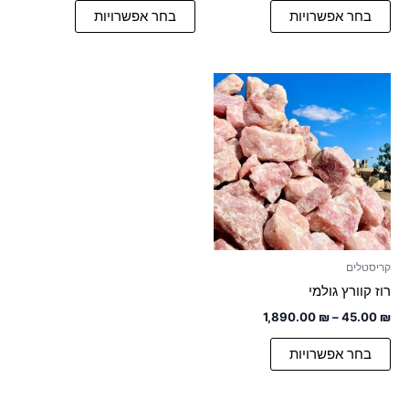
בחר אפשרויות
בחר אפשרויות
טווח
למוצר
מחירים:
זה
יש
עד
מספר
סוגים.
ניתן
לבחור
את
האפשרויות
קריסטלים
בעמוד
רוז קוורץ גולמי
המוצר
1,890.00
₪
–
45.00
₪
בחר אפשרויות