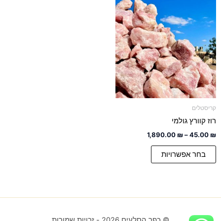
טווח
למוצר
מחירים:
זה
יש
עד
מספר
סוגים.
ניתן
לבחור
את
האפשרויות
קריסטלים
בעמוד
רוז קוורץ גולמי
המוצר
1,890.00
₪
–
45.00
₪
בחר אפשרויות
כפר הסלעים 2026 - זכויות שמורות ©